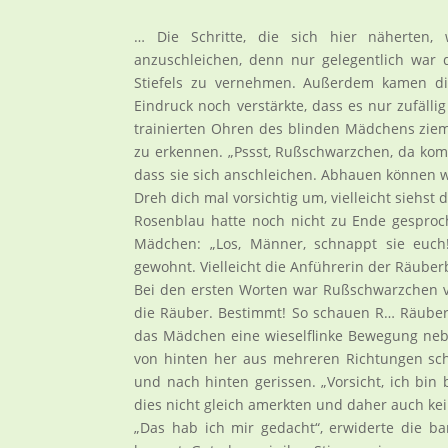
… Die Schritte, die sich hier näherten,
anzuschleichen, denn nur gelegentlich war d
Stiefels zu vernehmen. Außerdem kamen di
Eindruck noch verstärkte, dass es nur zufälli
trainierten Ohren des blinden Mädchens ziem
zu erkennen. „Pssst, Rußschwarzchen, da kom
dass sie sich anschleichen. Abhauen können 
Dreh dich mal vorsichtig um, vielleicht siehst 
Rosenblau hatte noch nicht zu Ende gesproch
Mädchen: „Los, Männer, schnappt sie euch
gewohnt. Vielleicht die Anführerin der Räube
Bei den ersten Worten war Rußschwarzchen vo
die Räuber. Bestimmt! So schauen R… Räuber 
das Mädchen eine wieselflinke Bewegung neben
von hinten her aus mehreren Richtungen schw
und nach hinten gerissen. „Vorsicht, ich bin 
dies nicht gleich amerkten und daher auch ke
„Das hab ich mir gedacht“, erwiderte die b