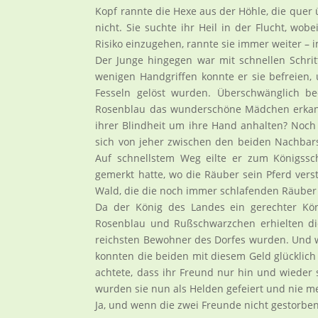
Kopf rannte die Hexe aus der Höhle, die que
nicht. Sie suchte ihr Heil in der Flucht, wob
Risiko einzugehen, rannte sie immer weiter – 
Der Junge hingegen war mit schnellen Schrit
wenigen Handgriffen konnte er sie befreien,
Fesseln gelöst wurden. Überschwänglich be
Rosenblau das wunderschöne Mädchen erkannte
ihrer Blindheit um ihre Hand anhalten? Noch z
sich von jeher zwischen den beiden Nachbarsk
Auf schnellstem Weg eilte er zum Königssc
gemerkt hatte, wo die Räuber sein Pferd verst
Wald, die die noch immer schlafenden Räube
Da der König des Landes ein gerechter Kön
Rosenblau und Rußschwarzchen erhielten die
reichsten Bewohner des Dorfes wurden. Und we
konnten die beiden mit diesem Geld glücklic
achtete, dass ihr Freund nur hin und wieder 
wurden sie nun als Helden gefeiert und nie m
Ja, und wenn die zwei Freunde nicht gestorbe