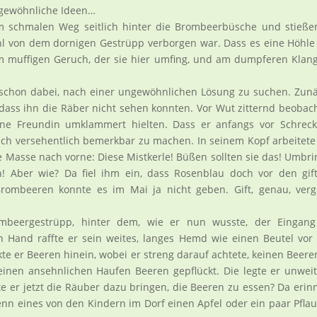
ngewöhnliche Ideen…
m schmalen Weg seitlich hinter die Brombeerbüsche und stieße
hl von dem dornigen Gestrüpp verborgen war. Dass es eine Höhle
 muffigen Geruch, der sie hier umfing, und am dumpferen Klan
 schon dabei, nach einer ungewöhnlichen Lösung zu suchen. Zun
 dass ihn die Räber nicht sehen konnten. Vor Wut zitternd beobac
eine Freundin umklammert hielten. Dass er anfangs vor Schrec
ich versehentlich bemerkbar zu machen. In seinem Kopf arbeitete
e Masse nach vorne: Diese Mistkerle! Büßen sollten sie das! Umbr
n! Aber wie? Da fiel ihm ein, dass Rosenblau doch vor den gif
ombeeren konnte es im Mai ja nicht geben. Gift, genau, vergi
mbeergestrüpp, hinter dem, wie er nun wusste, der Eingang
en Hand raffte er sein weites, langes Hemd wie einen Beutel vo
e er Beeren hinein, wobei er streng darauf achtete, keinen Beere
nen ansehnlichen Haufen Beeren gepflückt. Die legte er unwei
e er jetzt die Räuber dazu bringen, die Beeren zu essen? Da erin
wenn eines von den Kindern im Dorf einen Apfel oder ein paar Pfl