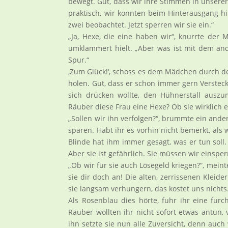
bewegt. Gut, dass wir ihre Stimmen in unserer
praktisch, wir konnten beim Hinterausgang h
zwei beobachtet. Jetzt sperren wir sie ein.“
„Ja, Hexe, die eine haben wir“, knurrte der
umklammert hielt. „Aber was ist mit dem and
Spur.“
‚Zum Glück!‘, schoss es dem Mädchen durch de
holen. Gut, dass er schon immer gern Verstecke
sich drücken wollte, den Hühnerstall ausz
Räuber diese Frau eine Hexe? Ob sie wirklich ei
„Sollen wir ihn verfolgen?“, brummte ein ande
sparen. Habt ihr es vorhin nicht bemerkt, als 
Blinde hat ihm immer gesagt, was er tun soll.
Aber sie ist gefährlich. Sie müssen wir einsper
„Ob wir für sie auch Lösegeld kriegen?“, meint
sie dir doch an! Die alten, zerrissenen Kleid
sie langsam verhungern, das kostet uns nicht
Als Rosenblau dies hörte, fuhr ihr eine furc
Räuber wollten ihr nicht sofort etwas antun, 
ihn setzte sie nun alle Zuversicht, denn auch