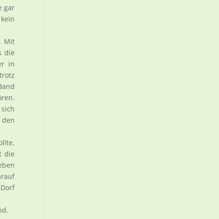
e gar
 kein
. Mit
s die
r in
trotz
 Band
ören.
sich
n den
llte.
t die
Leben
arauf
 Dorf
nd.