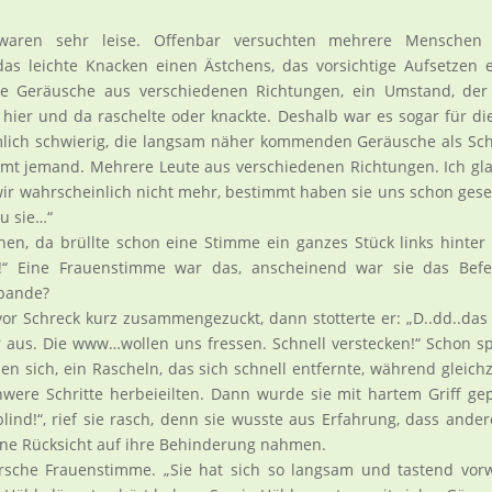
 waren sehr leise. Offenbar versuchten mehrere Menschen 
as leichte Knacken einen Ästchens, das vorsichtige Aufsetzen 
e Geräusche aus verschiedenen Richtungen, ein Umstand, der
g hier und da raschelte oder knackte. Deshalb war es sogar für di
lich schwierig, die langsam näher kommenden Geräusche als Sch
mt jemand. Mehrere Leute aus verschiedenen Richtungen. Ich gl
wir wahrscheinlich nicht mehr, bestimmt haben sie uns schon ges
du sie…“
en, da brüllte schon eine Stimme ein ganzes Stück links hinte
!“ Eine Frauenstimme war das, anscheinend war sie das Befe
rbande?
r Schreck kurz zusammengezuckt, dann stotterte er: „D..dd..das
aus. Die www…wollen uns fressen. Schnell verstecken!“ Schon s
 sich, ein Rascheln, das sich schnell entfernte, während gleichz
ere Schritte herbeieilten. Dann wurde sie mit hartem Griff ge
blind!“, rief sie rasch, denn sie wusste aus Erfahrung, dass ander
ine Rücksicht auf ihre Behinderung nahmen.
arsche Frauenstimme. „Sie hat sich so langsam und tastend vor