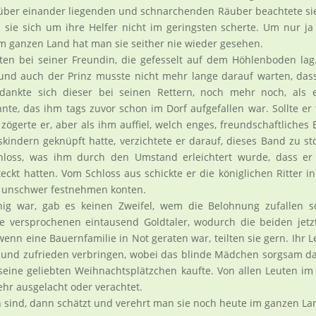
r über einander liegenden und schnarchenden Räuber beachtete si
ei sie sich um ihre Helfer nicht im geringsten scherte. Um nur ja
im ganzen Land hat man sie seither nie wieder gesehen.
ten bei seiner Freundin, die gefesselt auf dem Höhlenboden lag
 und auch der Prinz musste nicht mehr lange darauf warten, das
dankte sich dieser bei seinen Rettern, noch mehr noch, als e
, das ihm tags zuvor schon im Dorf aufgefallen war. Sollte er 
ögerte er, aber als ihm auffiel, welch enges, freundschaftliches
indern geknüpft hatte, verzichtete er darauf, dieses Band zu st
hloss, was ihm durch den Umstand erleichtert wurde, dass er 
eckt hatten. Vom Schloss aus schickte er die königlichen Ritter i
r unschwer festnehmen konten.
ig war, gab es keinen Zweifel, wem die Belohnung zufallen so
 versprochenen eintausend Goldtaler, wodurch die beiden jetz
nn eine Bauernfamilie in Not geraten war, teilten sie gern. Ihr 
h und zufrieden verbringen, wobei das blinde Mädchen sorgsam d
seine geliebten Weihnachtsplätzchen kaufte. Von allen Leuten im
ehr ausgelacht oder verachtet.
n sind, dann schätzt und verehrt man sie noch heute im ganzen La