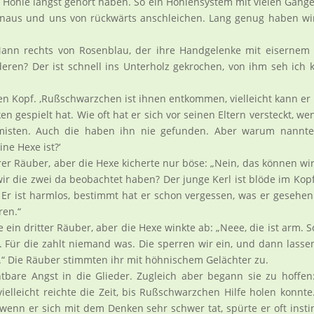
 Höhle längst gehört haben. So ein Höhlensystem mit vielen Gänge
inaus und uns von rückwärts anschleichen. Lang genug haben wi
 Mann rechts von Rosenblau, der ihre Handgelenke mit eisernem 
eren? Der ist schnell ins Unterholz gekrochen, von ihm seh ich 
n Kopf. ‚Rußschwarzchen ist ihnen entkommen, vielleicht kann er 
n gespielt hat. Wie oft hat er sich vor seinen Eltern versteckt, we
umisten. Auch die haben ihn nie gefunden. Aber warum nannte
ne Hexe ist?‘
rer Räuber, aber die Hexe kicherte nur böse: „Nein, das können wi
wir die zwei da beobachtet haben? Der junge Kerl ist blöde im Kopf
 Er ist harmlos, bestimmt hat er schon vergessen, was er gesehen
ren.“
e ein dritter Räuber, aber die Hexe winkte ab: „Neee, die ist arm. 
er. Für die zahlt niemand was. Die sperren wir ein, und dann lasse
s.“ Die Räuber stimmten ihr mit höhnischem Gelächter zu.
htbare Angst in die Glieder. Zugleich aber begann sie zu hoffen
vielleicht reichte die Zeit, bis Rußschwarzchen Hilfe holen konnte
 wenn er sich mit dem Denken sehr schwer tat, spürte er oft instin