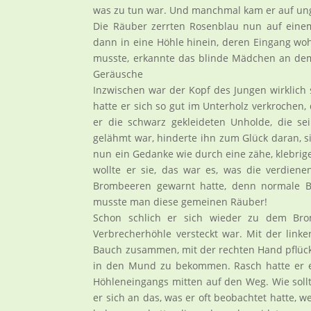
was zu tun war. Und manchmal kam er auf u
Die Räuber zerrten Rosenblau nun auf eine
dann in eine Höhle hinein, deren Eingang wo
musste, erkannte das blinde Mädchen an dem
Geräusche
Inzwischen war der Kopf des Jungen wirklich
hatte er sich so gut im Unterholz verkrochen,
er die schwarz gekleideten Unholde, die s
gelähmt war, hinderte ihn zum Glück daran, s
nun ein Gedanke wie durch eine zähe, klebrig
wollte er sie, das war es, was die verdiene
Brombeeren gewarnt hatte, denn normale Br
musste man diese gemeinen Räuber!
Schon schlich er sich wieder zu dem Bro
Verbrecherhöhle versteckt war. Mit der link
Bauch zusammen, mit der rechten Hand pflückt
in den Mund zu bekommen. Rasch hatte er ei
Höhleneingangs mitten auf den Weg. Wie sollt
er sich an das, was er oft beobachtet hatte, 