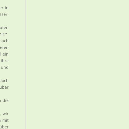
er in
sser.
uten
ir!“
 nach
deten
d ein
 ihre
 und
 doch
äuber
n die
, wir
h mit
 über