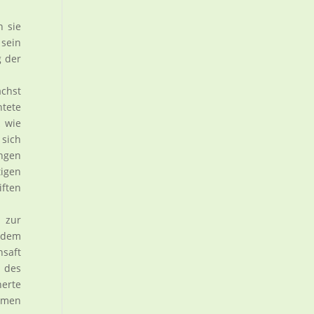
n sie
 sein
g der
ächst
htete
k wie
 sich
ingen
tigen
ften
 zur
r dem
nsaft
t des
nerte
aumen