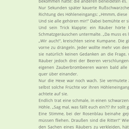
bekommen hatte: die anderen beneideten es.
Nur Sekunden später kauerte Rußschwarzchen 
Richtung des Höhleneingangs: „Hmmm, diese B
Und sie alle gehören mir!“ Dabei bemühte er 
Und sein Trick klappte: ein Räuber hörte
Schmatzgeräuschen untermalte. „Da muss es le
„Wir auch!“, kreischten seine Kumpane. Die g
vorne zu drängeln. Jeder wollte mehr von de
sie natürlich keinen Gedanken an die Frage,
Räuber jedoch drei der Beeren verschlungen 
eigenen Zauberbrombeeren waren bald alle 
quer über einander.
Nur die Hexe war noch wach. Sie vermutete z
selbst solche Früchte vor ihren Höhleneingang
achtete auf sie.
Endlich trat eine schmale, in einen schwarze
Höhle. „Sag mal, was fällt euch ein?!? Ihr sollt 
Eine Stimme, bei der Rosenblau beinahe gejube
müssen fliehen. Draußen sind die Ritter!“ W
den Sachen eines Räubers zu verkleiden, hätt