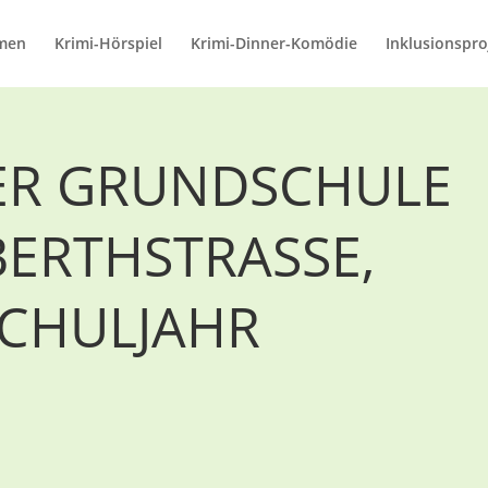
men
Krimi-Hörspiel
Krimi-Dinner-Komödie
Inklusionspro
DER GRUNDSCHULE
ERTHSTRASSE, M
HULJAHR 2