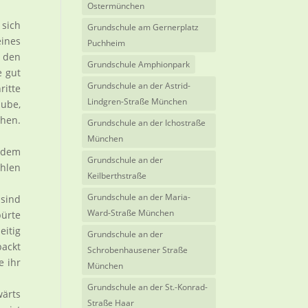
Ostermünchen
sich
Grundschule am Gernerplatz
eines
Puchheim
 den
Grundschule Amphionpark
e gut
Grundschule an der Astrid-
ritte
Lindgren-Straße München
aube,
ehen.
Grundschule an der Ichostraße
München
r dem
Grundschule an der
hlen
Keilberthstraße
Grundschule an der Maria-
 sind
Ward-Straße München
pürte
eitig
Grundschule an der
packt
Schrobenhausener Straße
e ihr
München
Grundschule an der St.-Konrad-
wärts
Straße Haar