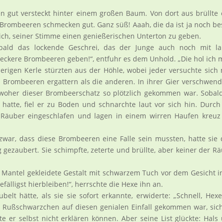
gut versteckt hinter einem großen Baum. Von dort aus brüllte 
rombeeren schmecken gut. Ganz süß! Aaah, die da ist ja noch be
sich, seiner Stimme einen genießerischen Unterton zu geben.
 bald das lockende Geschrei, das der Junge auch noch mit la
ckere Brombeeren geben!“, entfuhr es dem Unhold. „Die hol ich m
ierigen Kerle stürzten aus der Höhle, wobei jeder versuchte sich
n Brombeeren ergattern als die anderen. In ihrer Gier verschwen
 woher dieser Brombeerschatz so plötzlich gekommen war. Sobal
hatte, fiel er zu Boden und schnarchte laut vor sich hin. Durch
Räuber eingeschlafen und lagen in einem wirren Haufen kreuz
war, dass diese Brombeeren eine Falle sein mussten, hatte sie
 gezaubert. Sie schimpfte, zeterte und brüllte, aber keiner der R
n Mantel gekleidete Gestalt mit schwarzem Tuch vor dem Gesicht i
gefälligst hierbleiben!“, herrschte die Hexe ihn an.
lt hätte, als sie sie sofort erkannte, erwiderte: „Schnell, Hexe
ie Rußschwarzchen auf diesen genialen Einfall gekommen war, sic
e er selbst nicht erklären können. Aber seine List glückte: Hals