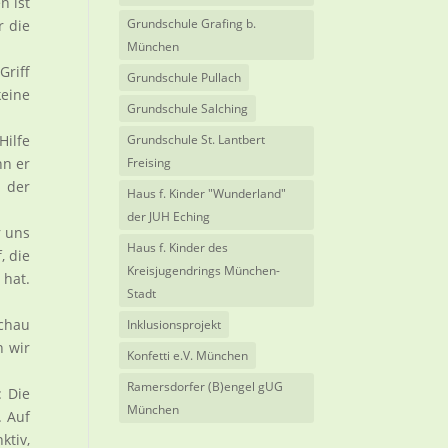
n ist
Grundschule Grafing b.
r die
München
Griff
Grundschule Pullach
keine
Grundschule Salching
Hilfe
Grundschule St. Lantbert
nn er
Freising
 der
Haus f. Kinder "Wunderland"
der JUH Eching
r uns
Haus f. Kinder des
, die
Kreisjugendrings München-
 hat.
Stadt
Schau
Inklusionsprojekt
n wir
Konfetti e.V. München
Ramersdorfer (B)engel gUG
: Die
München
. Auf
ktiv,