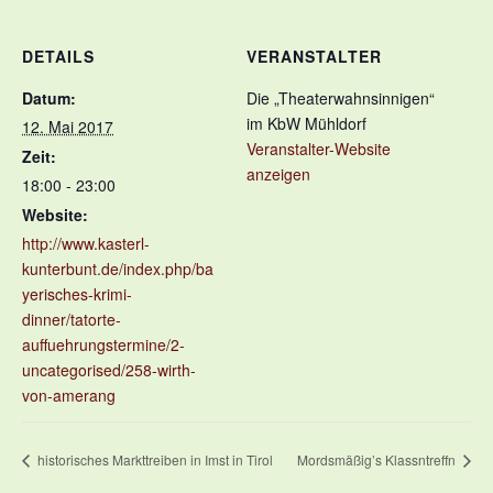
DETAILS
VERANSTALTER
Datum:
Die „Theaterwahnsinnigen“
im KbW Mühldorf
12. Mai 2017
Veranstalter-Website
Zeit:
anzeigen
18:00 - 23:00
Website:
http://www.kasterl-
kunterbunt.de/index.php/ba
yerisches-krimi-
dinner/tatorte-
auffuehrungstermine/2-
uncategorised/258-wirth-
von-amerang
historisches Markttreiben in Imst in Tirol
Mordsmäßig’s Klassntreffn